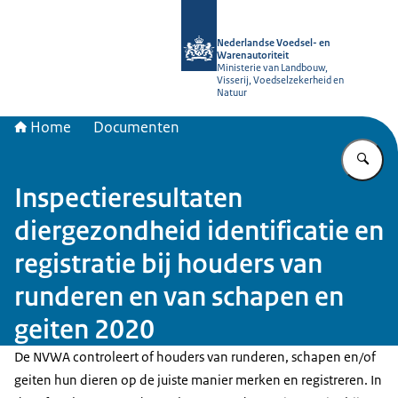
Naar de homepage van NVWA
Nederlandse Voedsel- en
Warenautoriteit
Ministerie van Landbouw,
Visserij, Voedselzekerheid en
Natuur
Home
Documenten
Vu
Inspectieresultaten
diergezondheid identificatie en
registratie bij houders van
runderen en van schapen en
geiten 2020
De NVWA controleert of houders van runderen, schapen en/of
geiten hun dieren op de juiste manier merken en registreren. In