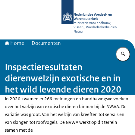
Naar de homepage van NVWA
Nederlandse Voedsel- en
Warenautoriteit
Ministerie van Landbouw,
Visserij, Voedselzekerheid en
Natuur
Home
Documenten
Vu
Inspectieresultaten
dierenwelzijn exotische en in
het wild levende dieren 2020
In 2020 kwamen er 269 meldingen en handhavingsverzoeken
over het welzijn van exotische dieren binnen bij de NVWA. De
variatie was groot. Van het welzijn van kreeften tot servals en
van slangen tot roofvogels. De NVWA werkt op dit terrein
samen met de