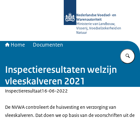
Naar de homepage van NVWA
Nederlandse Voedsel- en
Warenautoriteit
Ministerie van Landbouw,
Visserij, Voedselzekerheid en
Natuur
Home
Documenten
Vu
Inspectieresultaten welzijn
vleeskalveren 2021
Inspectieresultaat
16-06-2022
De NVWA controleert de huisvesting en verzorging van
vleeskalveren. Dat doen we op basis van de voorschriften uit de