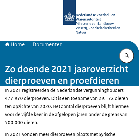
Naar de homepage van NVWA
Nederlandse Voedsel- en
Warenautoriteit
Ministerie van Landbouw,
Visserij, Voedselzekerheid en
Natuur
Home
Documenten
Vu
Zo doende 2021 jaaroverzicht
dierproeven en proefdieren
In 2021 registreerden de Nederlandse vergunninghouders
477.970 dierproeven. Dit is een toename van 29.172 dieren
ten opzichte van 2020. Het aantal dierproeven blijft hiermee
voor de vijfde keer in de afgelopen jaren onder de grens van
500.000 dieren.
In 2021 vonden meer dierproeven plaats met Syrische