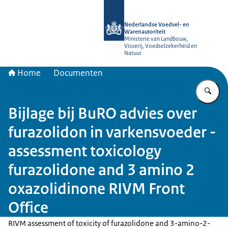
Naar de homepage van NVWA
Nederlandse Voedsel- en
Warenautoriteit
Ministerie van Landbouw,
Visserij, Voedselzekerheid en
Natuur
Home
Documenten
Vu
Bijlage bij BuRO advies over
furazolidon in varkensvoeder -
assessment toxicology
furazolidone and 3 amino 2
oxazolidinone RIVM Front
Office
RIVM assessment of toxicity of furazolidone and 3-amino-2-