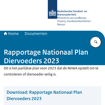
Naar de homepage van NVWA
Nederlandse Voedsel- en
Warenautoriteit
Ministerie van Landbouw,
Visserij, Voedselzekerheid en
Natuur
Home
Documenten
Vu
Rapportage Nationaal Plan
Diervoeders 2023
Dit is het jaarlijkse plan voor 2023 dat de NVWA opstelt om te
controleren of diervoeder veilig is.
Download:
Rapportage Nationaal Plan
Diervoeders 2023