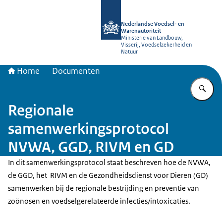
Naar de homepage van NVWA
Nederlandse Voedsel- en
Warenautoriteit
Ministerie van Landbouw,
Visserij, Voedselzekerheid en
Natuur
Home
Documenten
Vu
Regionale
samenwerkingsprotocol
NVWA, GGD, RIVM en GD
In dit samenwerkingsprotocol staat beschreven hoe de NVWA,
de GGD, het RIVM en de Gezondheidsdienst voor Dieren (GD)
samenwerken bij de regionale bestrijding en preventie van
zoönosen en voedselgerelateerde infecties/intoxicaties.