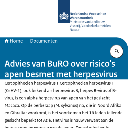
Naar de homepage van NVWA
Nederlandse Voedsel- en
Warenautoriteit
Ministerie van Landbouw,
Visserij, Voedselzekerheid en
Natuur
Home
Documenten
Vu
Advies van BuRO over risico's
apen besmet met herpesvirus
Cercopithecien herpesvirus 1 Cercopithecien herpesvirus 1
(CeHV-1), ook bekend als herpesvirus B, herpes B-virus of B-
virus, is een alpha herpesvirus van apen van het geslacht
Macaca. Op de berberaap (M. sylvanus) na, die in Noord Afrika
en Gibraltar voorkomt, is het voorkomen het 19 leden tellende
geslacht beperkt tot Azië. Het virus is nauw verwant aan de
herpes simplex virussen van de mens. Terwijl infecties bij