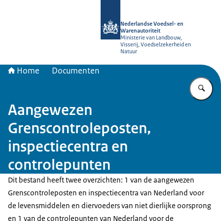
Naar de homepage van NVWA
Nederlandse Voedsel- en
Warenautoriteit
Ministerie van Landbouw,
Visserij, Voedselzekerheid en
Natuur
Home
Documenten
Vu
Aangewezen
Grenscontroleposten,
inspectiecentra en
controlepunten
Dit bestand heeft twee overzichten: 1 van de aangewezen
Grenscontroleposten en inspectiecentra van Nederland voor
de levensmiddelen en diervoeders van niet dierlijke oorsprong
en 1 van de controlepunten van Nederland voor de