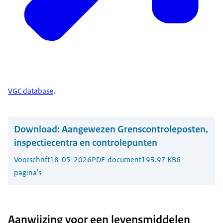
VGC database
.
Download:
Aangewezen Grenscontroleposten,
inspectiecentra en controlepunten
Voorschrift
18-05-2026
PDF-document
193.97 KB
6
pagina's
Aanwijzing voor een levensmiddelen