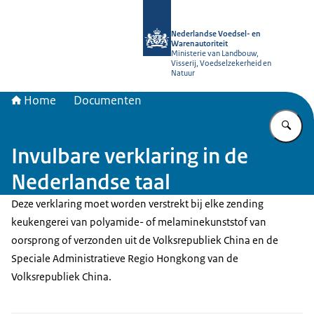
Naar de homepage van NVWA
Nederlandse Voedsel- en
Warenautoriteit
Ministerie van Landbouw,
Visserij, Voedselzekerheid en
Natuur
Home
Documenten
Vu
Invulbare verklaring in de
Nederlandse taal
Deze verklaring moet worden verstrekt bij elke zending
keukengerei van polyamide- of melaminekunststof van
oorsprong of verzonden uit de Volksrepubliek China en de
Speciale Administratieve Regio Hongkong van de
Volksrepubliek China.