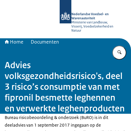
Naar de homepage van NVWA
Nederlandse Voedsel- en
Warenautoriteit
Ministerie van Landbouw,
Visserij, Voedselzekerheid en
Natuur
Home
Documenten
Vu
Advies
volksgezondheidsrisico's, deel
3 risico’s consumptie van met
fipronil besmette leghennen
en verwerkte leghenproducten
Bureau risicobeoordeling & onderzoek (BuRO) is in dit
deeladvies van 1 september 2017 ingegaan op de