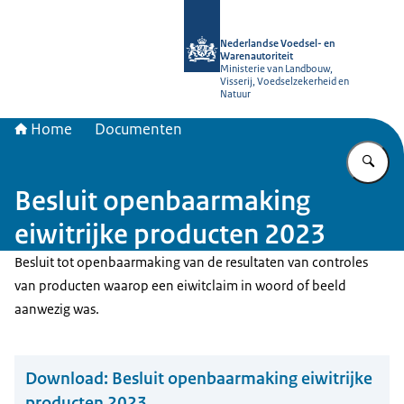
Naar de homepage van NVWA
Nederlandse Voedsel- en
Warenautoriteit
Ministerie van Landbouw,
Visserij, Voedselzekerheid en
Natuur
Home
Documenten
Vu
Besluit openbaarmaking
eiwitrijke producten 2023
Besluit tot openbaarmaking van de resultaten van controles
van producten waarop een eiwitclaim in woord of beeld
aanwezig was.
Download:
Besluit openbaarmaking eiwitrijke
producten 2023