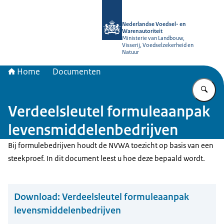
Naar de homepage van NVWA
Nederlandse Voedsel- en
Warenautoriteit
Ministerie van Landbouw,
Visserij, Voedselzekerheid en
Natuur
Home
Documenten
Vu
Verdeelsleutel formuleaanpak
levensmiddelenbedrijven
Bij formulebedrijven houdt de NVWA toezicht op basis van een
steekproef. In dit document leest u hoe deze bepaald wordt.
Download:
Verdeelsleutel formuleaanpak
levensmiddelenbedrijven