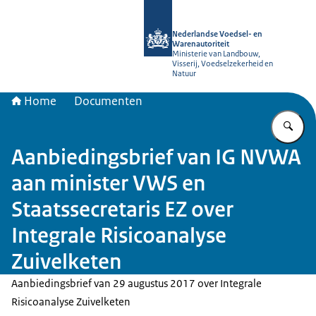
Naar de homepage van NVWA
Nederlandse Voedsel- en
Warenautoriteit
Ministerie van Landbouw,
Visserij, Voedselzekerheid en
Natuur
Home
Documenten
Vu
Aanbiedingsbrief van IG NVWA
aan minister VWS en
Staatssecretaris EZ over
Integrale Risicoanalyse
Zuivelketen
Aanbiedingsbrief van 29 augustus 2017 over Integrale
Risicoanalyse Zuivelketen