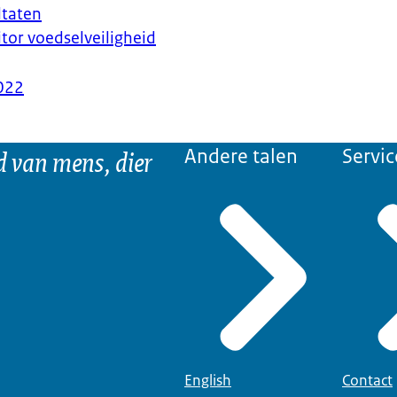
ltaten
r voedselveiligheid
022
d van mens, dier
Andere talen
Servic
English
Contact