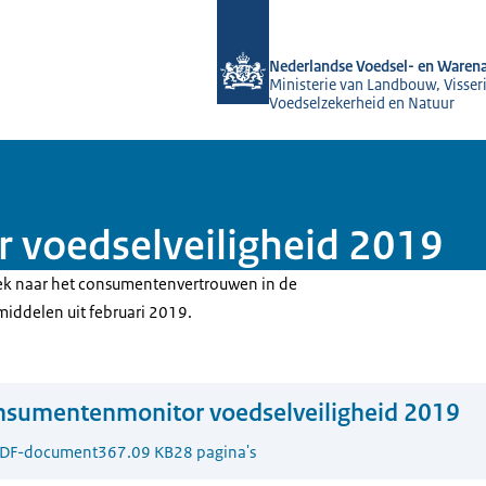
Naar de homepage van NVWA
Nederlandse Voedsel- en Warena
Ministerie van Landbouw, Visseri
Voedselzekerheid en Natuur
voedselveiligheid 2019
ek naar het consumentenvertrouwen in de
middelen uit februari 2019.
nsumentenmonitor voedselveiligheid 2019
DF-document
367.09 KB
28 pagina's