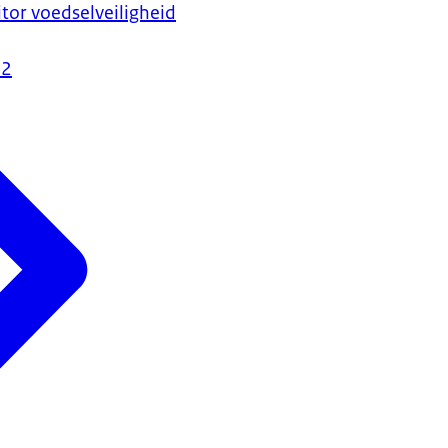
r voedselveiligheid
22