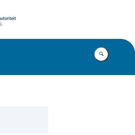
utoriteit
j,
Vul in wat u z