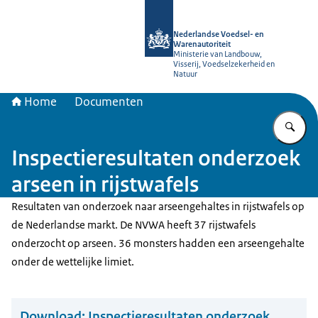
Naar de homepage van NVWA
Nederlandse Voedsel- en
Warenautoriteit
Ministerie van Landbouw,
Visserij, Voedselzekerheid en
Natuur
Home
Documenten
Vu
Inspectieresultaten onderzoek
arseen in rijstwafels
Resultaten van onderzoek naar arseengehaltes in rijstwafels op
de Nederlandse markt. De NVWA heeft 37 rijstwafels
onderzocht op arseen. 36 monsters hadden een arseengehalte
onder de wettelijke limiet.
Download:
Inspectieresultaten onderzoek