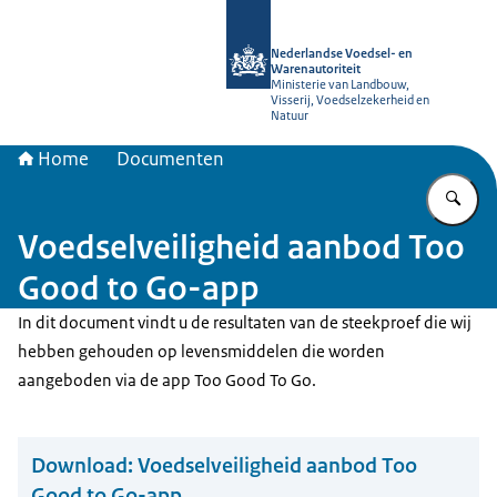
Naar de homepage van NVWA
Nederlandse Voedsel- en
Warenautoriteit
Ministerie van Landbouw,
Visserij, Voedselzekerheid en
Natuur
Home
Documenten
Vu
Voedselveiligheid aanbod Too
Good to Go-app
In dit document vindt u de resultaten van de steekproef die wij
hebben gehouden op levensmiddelen die worden
aangeboden via de app Too Good To Go.
Download:
Voedselveiligheid aanbod Too
Good to Go-app