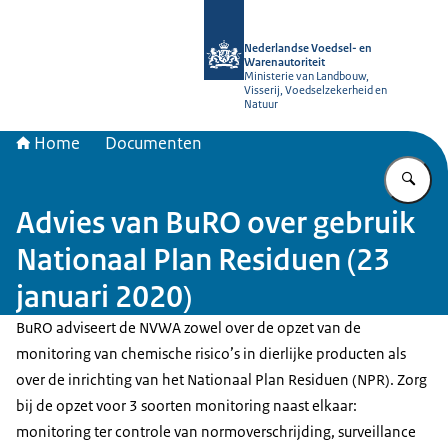
Naar de homepage van NVWA
Nederlandse Voedsel- en
Warenautoriteit
Ministerie van Landbouw,
Visserij, Voedselzekerheid en
Natuur
Home
Documenten
Vu
Advies van BuRO over gebruik
Nationaal Plan Residuen (23
januari 2020)
BuRO adviseert de NVWA zowel over de opzet van de
monitoring van chemische risico’s in dierlijke producten als
over de inrichting van het Nationaal Plan Residuen (NPR). Zorg
bij de opzet voor 3 soorten monitoring naast elkaar:
monitoring ter controle van normoverschrijding, surveillance