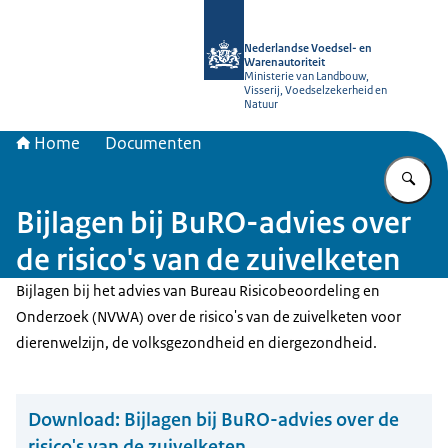
Naar de homepage van NVWA
Nederlandse Voedsel- en
Warenautoriteit
Ministerie van Landbouw,
Visserij, Voedselzekerheid en
Natuur
Home
Documenten
Vu
Bijlagen bij BuRO-advies over
de risico's van de zuivelketen
Bijlagen bij het advies van Bureau Risicobeoordeling en
Onderzoek (NVWA) over de risico's van de zuivelketen voor
dierenwelzijn, de volksgezondheid en diergezondheid.
Download:
Bijlagen bij BuRO-advies over de
risico's van de zuivelketen