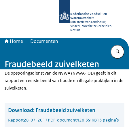
Naar de homepage van NVWA
Nederlandse Voedsel- en
Warenautoriteit
Ministerie van Landbouw,
Visserij, Voedselzekerheid en
Natuur
Home
Documenten
Vu
Fraudebeeld zuivelketen
De opsporingsdienst van de NVWA (NVWA-IOD) geeft in dit
rapport een eerste beeld van fraude en illegale praktijken in de
zuivelketen.
Download:
Fraudebeeld zuivelketen
Rapport
28-07-2017
PDF-document
420.39 KB
13 pagina's