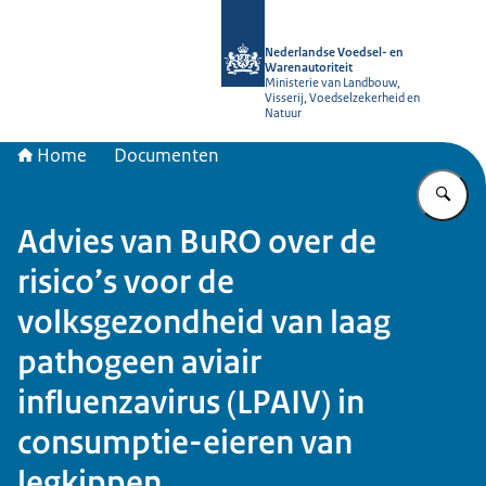
Naar de homepage van NVWA
Nederlandse Voedsel- en
Warenautoriteit
Ministerie van Landbouw,
Visserij, Voedselzekerheid en
Natuur
Home
Documenten
Vu
Advies van BuRO over de
risico’s voor de
volksgezondheid van laag
pathogeen aviair
influenzavirus (LPAIV) in
consumptie-eieren van
legkippen