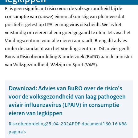
Er is geen significant risico voor de volksgezondheid bij de
consumptie van (rauwe) eieren afkomstig van pluimvee dat
positief is getest op LPAI en nog virus uitscheidt. Wel is het
verstandig om eieren alleen goed gegaard te eten. Iets wat het
Voedingscentrum voor alle eieren aanraadt. Breng dit advies
onder de aandacht van het Voedingscentrum. Dit advies geeft
Bureau Risicobeoordeling & onderzoek (BuRO) aan de minister
van Volksgezondheid, Welzijn en Sport (VWS).
Download:
Advies van BuRO over de risico’s
voor de volksgezondheid van laag pathogeen
aviair influenzavirus (LPAIV) in consumptie-
eieren van legkippen
Risicobeoordeling
25-04-2024
PDF-document
160.16 KB
8
pagina's