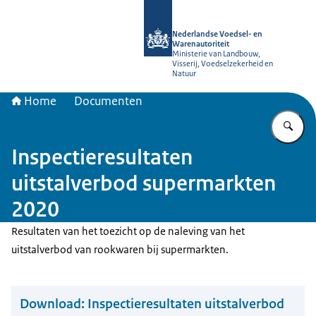
Naar de homepage van NVWA
Nederlandse Voedsel- en
Warenautoriteit
Ministerie van Landbouw,
Visserij, Voedselzekerheid en
Natuur
Home
Documenten
Vu
Inspectieresultaten
uitstalverbod supermarkten
2020
Resultaten van het toezicht op de naleving van het
uitstalverbod van rookwaren bij supermarkten.
Download:
Inspectieresultaten uitstalverbod