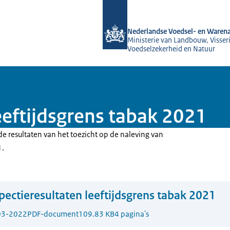
Naar de homepage van NVWA
Nederlandse Voedsel- en Warena
Ministerie van Landbouw, Visseri
Voedselzekerheid en Natuur
eeftijdsgrens tabak 2021
de resultaten van het toezicht op de naleving van
1.
pectieresultaten leeftijdsgrens tabak 2021
03-2022
PDF-document
109.83 KB
4 pagina's