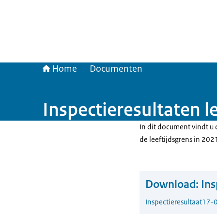
Home
Documenten
Inspectieresultaten l
In dit document vindt u 
de leeftijdsgrens in 202
Download:
Ins
Inspectieresultaat
17-