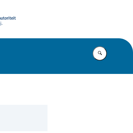
utoriteit
j,
Vul in wat u z