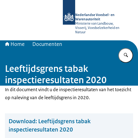
Naar de homepage van NVWA
Nederlandse Voedsel- en
Warenautoriteit
Ministerie van Landbouw,
Visserij, Voedselzekerheid en
Natuur
Home
Documenten
Vu
Leeftijdsgrens tabak
inspectieresultaten 2020
In dit document vindt u de inspectieresultaten van het toezicht
op naleving van de leeftijdsgrens in 2020.
Download:
Leeftijdsgrens tabak
inspectieresultaten 2020