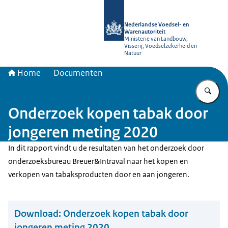
Naar de homepage van NVWA
Nederlandse Voedsel- en
Warenautoriteit
Ministerie van Landbouw,
Visserij, Voedselzekerheid en
Natuur
Home
Documenten
Vu
Onderzoek kopen tabak door
jongeren meting 2020
In dit rapport vindt u de resultaten van het onderzoek door
onderzoeksbureau Breuer&Intraval naar het kopen en
verkopen van tabaksproducten door en aan jongeren.
Download:
Onderzoek kopen tabak door
jongeren meting 2020