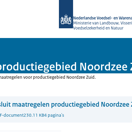
Naar de homepage van NVWA
Nederlandse Voedsel- en Warena
Ministerie van Landbouw, Visseri
Voedselzekerheid en Natuur
productiegebied Noordzee Z
e maatregelen voor productiegebied Noordzee Zuid.
luit maatregelen productiegebied Noordzee Z
F-document
230.11 KB
4 pagina's