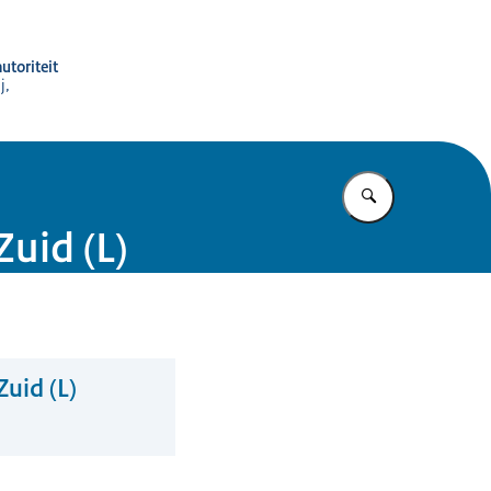
utoriteit
j,
Vul in wat u z
uid (L)
uid (L)