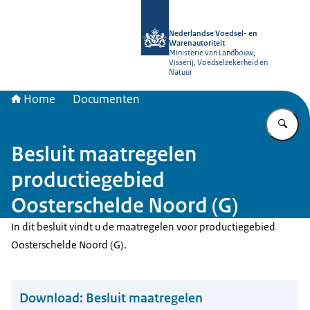
Naar de homepage van NVWA
Nederlandse Voedsel- en
Warenautoriteit
Ministerie van Landbouw,
Visserij, Voedselzekerheid en
Natuur
Home
Documenten
Vu
Besluit maatregelen
productiegebied
Oosterschelde Noord (G)
In dit besluit vindt u de maatregelen voor productiegebied
Oosterschelde Noord (G).
Download:
Besluit maatregelen