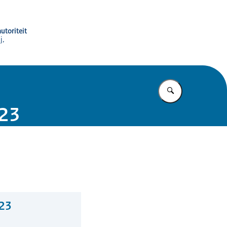
utoriteit
j,
Vul in wat u z
023
023