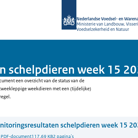
Naar de homepage van NVWA
Nederlandse Voedsel- en Warena
Ministerie van Landbouw, Visseri
Voedselzekerheid en Natuur
en schelpdieren week 15 2
cument een overzicht van de status van de
weekleppige weekdieren met een (tijdelijke)
regel.
itoringsresultaten schelpdieren week 15 2
3
PDF-document
117.69 KB
2 pagina's