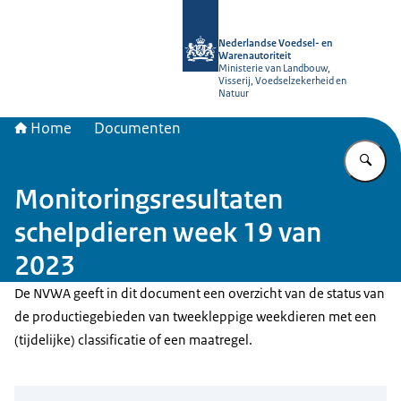
Naar de homepage van NVWA
Nederlandse Voedsel- en
Warenautoriteit
Ministerie van Landbouw,
Visserij, Voedselzekerheid en
Natuur
Home
Documenten
Vu
Monitoringsresultaten
schelpdieren week 19 van
2023
De NVWA geeft in dit document een overzicht van de status van
de productiegebieden van tweekleppige weekdieren met een
(tijdelijke) classificatie of een maatregel.