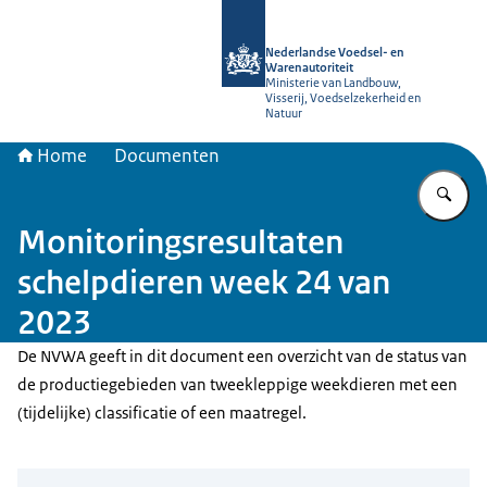
Naar de homepage van NVWA
Nederlandse Voedsel- en
Warenautoriteit
Ministerie van Landbouw,
Visserij, Voedselzekerheid en
Natuur
Home
Documenten
Vu
Monitoringsresultaten
schelpdieren week 24 van
2023
De NVWA geeft in dit document een overzicht van de status van
de productiegebieden van tweekleppige weekdieren met een
(tijdelijke) classificatie of een maatregel.