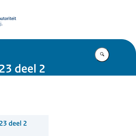
utoriteit
j,
Vul in wat u z
23 deel 2
23 deel 2