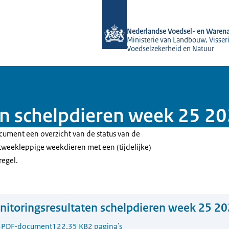
Naar de homepage van NVWA
Nederlandse Voedsel- en Warena
Ministerie van Landbouw, Visseri
Voedselzekerheid en Natuur
n schelpdieren week 25 20
cument een overzicht van de status van de
weekleppige weekdieren met een (tijdelijke)
regel.
itoringsresultaten schelpdieren week 25 20
3
PDF-document
122.35 KB
2 pagina's