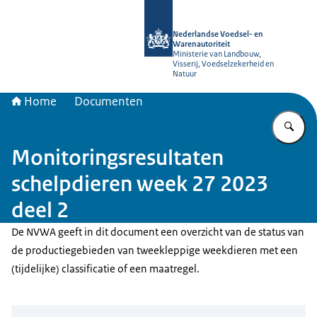
Naar de homepage van NVWA
Nederlandse Voedsel- en
Warenautoriteit
Ministerie van Landbouw,
Visserij, Voedselzekerheid en
Natuur
Home
Documenten
Vu
Monitoringsresultaten
schelpdieren week 27 2023
deel 2
De NVWA geeft in dit document een overzicht van de status van
de productiegebieden van tweekleppige weekdieren met een
(tijdelijke) classificatie of een maatregel.