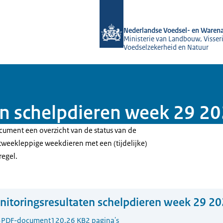
Naar de homepage van NVWA
Nederlandse Voedsel- en Warena
Ministerie van Landbouw, Visseri
Voedselzekerheid en Natuur
n schelpdieren week 29 20
cument een overzicht van de status van de
weekleppige weekdieren met een (tijdelijke)
regel.
itoringsresultaten schelpdieren week 29 20
3
PDF-document
120.26 KB
2 pagina's