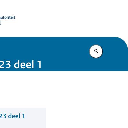
utoriteit
j,
Vul in wat u z
23 deel 1
23 deel 1