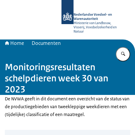
Naar de homepage van NVWA
Nederlandse Voedsel- en
Warenautoriteit
Ministerie van Landbouw,
Visserij, Voedselzekerheid en
Natuur
Home
Documenten
Vu
Monitoringsresultaten
schelpdieren week 30 van
2023
De NVWA geeft in dit document een overzicht van de status van
de productiegebieden van tweekleppige weekdieren met een
(tijdelijke) classificatie of een maatregel.