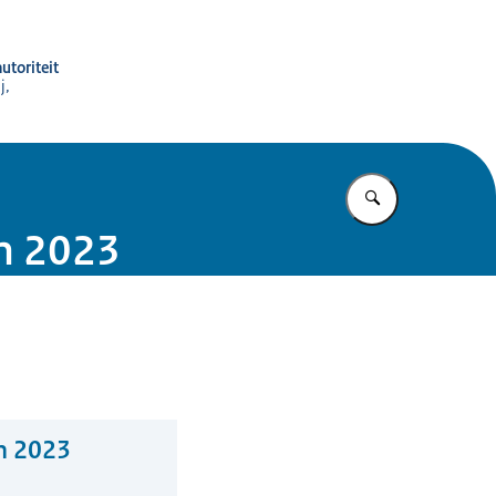
utoriteit
j,
Vul in wat u z
an 2023
n 2023