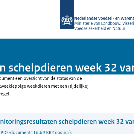
Naar de homepage van NVWA
Nederlandse Voedsel- en Warena
Ministerie van Landbouw, Visseri
Voedselzekerheid en Natuur
n schelpdieren week 32 v
cument een overzicht van de status van de
weekleppige weekdieren met een (tijdelijke)
regel.
itoringsresultaten schelpdieren week 32 va
3
PDF-document
116.69 KB
2 pagina's