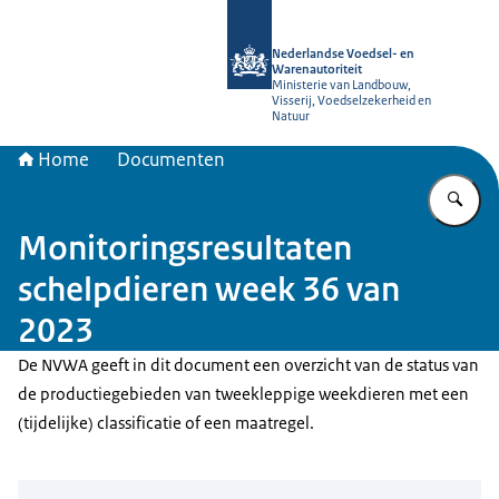
Naar de homepage van NVWA
Nederlandse Voedsel- en
Warenautoriteit
Ministerie van Landbouw,
Visserij, Voedselzekerheid en
Natuur
Home
Documenten
Vu
Monitoringsresultaten
schelpdieren week 36 van
2023
De NVWA geeft in dit document een overzicht van de status van
de productiegebieden van tweekleppige weekdieren met een
(tijdelijke) classificatie of een maatregel.