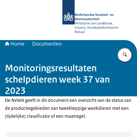
Naar de homepage van NVWA
Nederlandse Voedsel- en
Warenautoriteit
Ministerie van Landbouw,
Visserij, Voedselzekerheid en
Natuur
Home
Documenten
Vu
Monitoringsresultaten
schelpdieren week 37 van
2023
De NVWA geeft in dit document een overzicht van de status van
de productiegebieden van tweekleppige weekdieren met een
(tijdelijke) classificatie of een maatregel.