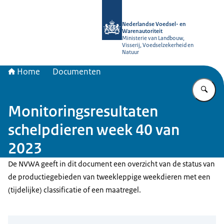
Naar de homepage van NVWA
Nederlandse Voedsel- en
Warenautoriteit
Ministerie van Landbouw,
Visserij, Voedselzekerheid en
Natuur
Home
Documenten
Vu
Monitoringsresultaten
schelpdieren week 40 van
2023
De NVWA geeft in dit document een overzicht van de status van
de productiegebieden van tweekleppige weekdieren met een
(tijdelijke) classificatie of een maatregel.