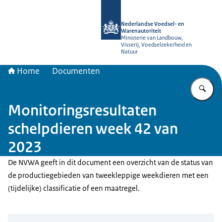
Naar de homepage van NVWA
Nederlandse Voedsel- en
Warenautoriteit
Ministerie van Landbouw,
Visserij, Voedselzekerheid en
Natuur
Home
Documenten
Vu
Monitoringsresultaten
schelpdieren week 42 van
2023
De NVWA geeft in dit document een overzicht van de status van
de productiegebieden van tweekleppige weekdieren met een
(tijdelijke) classificatie of een maatregel.