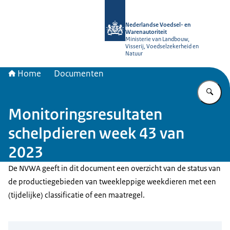
Naar de homepage van NVWA
Nederlandse Voedsel- en
Warenautoriteit
Ministerie van Landbouw,
Visserij, Voedselzekerheid en
Natuur
Home
Documenten
Vu
Monitoringsresultaten
schelpdieren week 43 van
2023
De NVWA geeft in dit document een overzicht van de status van
de productiegebieden van tweekleppige weekdieren met een
(tijdelijke) classificatie of een maatregel.