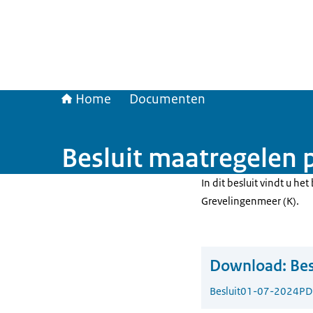
Home
Documenten
Besluit maatregelen 
In dit besluit vindt u h
Grevelingenmeer (K).
Download:
Bes
Besluit
01-07-2024
PD