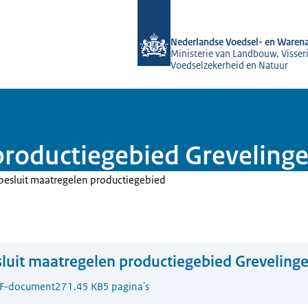
Naar de homepage van NVWA
Nederlandse Voedsel- en Warena
Ministerie van Landbouw, Visseri
Voedselzekerheid en Natuur
productiegebied Greveling
et besluit maatregelen productiegebied
luit maatregelen productiegebied Greveling
F-document
271.45 KB
5 pagina's