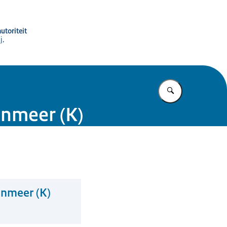
utoriteit
j,
Vul in wat u z
enmeer (K)
enmeer (K)