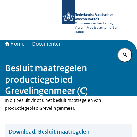
Naar de homepage van NVWA
Nederlandse Voedsel- en
Warenautoriteit
Ministerie van Landbouw,
Visserij, Voedselzekerheid en
Natuur
Home
Documenten
Vu
Besluit maatregelen
productiegebied
Grevelingenmeer (C)
In dit besluit vindt u het besluit maatregelen van
productiegebied Grevelingenmeer.
Download:
Besluit maatregelen