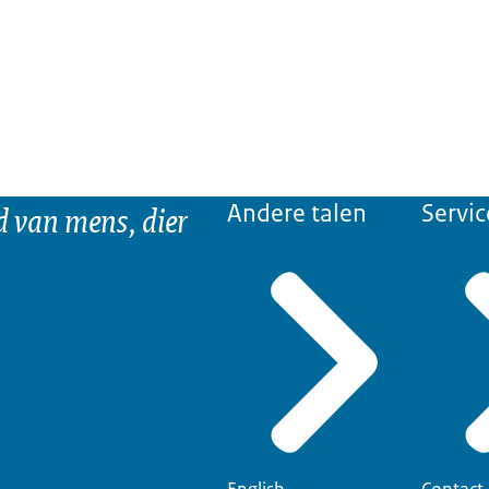
d van mens, dier
Andere talen
Servic
English
Contact