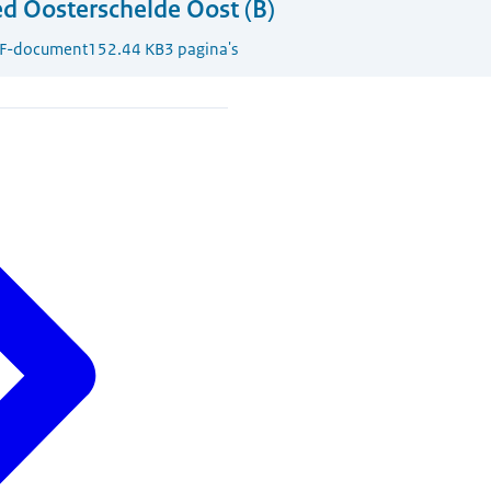
d Oosterschelde Oost (B)
F-document
152.44 KB
3 pagina's