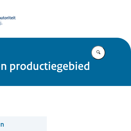
utoriteit
j,
Vul in wat u z
len productiegebied
en