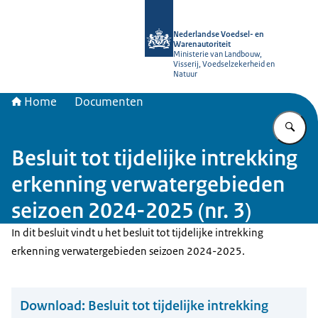
Naar de homepage van NVWA
Nederlandse Voedsel- en
Warenautoriteit
Ministerie van Landbouw,
Visserij, Voedselzekerheid en
Natuur
Home
Documenten
Vu
Besluit tot tijdelijke intrekking
erkenning verwatergebieden
seizoen 2024-2025 (nr. 3)
In dit besluit vindt u het besluit tot tijdelijke intrekking
erkenning verwatergebieden seizoen 2024-2025.
Download:
Besluit tot tijdelijke intrekking