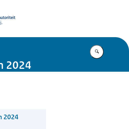
utoriteit
j,
Vul in wat u z
an 2024
n 2024