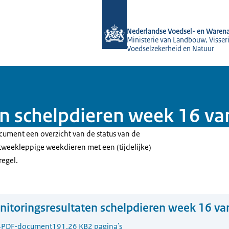
Naar de homepage van NVWA
Nederlandse Voedsel- en Warena
Ministerie van Landbouw, Visseri
Voedselzekerheid en Natuur
n schelpdieren week 16 v
cument een overzicht van de status van de
weekleppige weekdieren met een (tijdelijke)
regel.
itoringsresultaten schelpdieren week 16 va
4
PDF-document
191.26 KB
2 pagina's