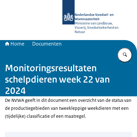
Naar de homepage van NVWA
Nederlandse Voedsel- en
Warenautoriteit
Ministerie van Landbouw,
Visserij, Voedselzekerheid en
Natuur
Home
Documenten
Vu
Monitoringsresultaten
schelpdieren week 22 van
2024
De NVWA geeft in dit document een overzicht van de status van
de productiegebieden van tweekleppige weekdieren met een
(tijdelijke) classificatie of een maatregel.