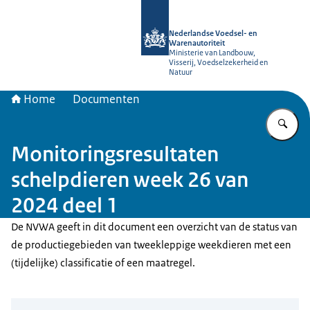
Naar de homepage van NVWA
Nederlandse Voedsel- en
Warenautoriteit
Ministerie van Landbouw,
Visserij, Voedselzekerheid en
Natuur
Home
Documenten
Vu
Monitoringsresultaten
schelpdieren week 26 van
2024 deel 1
De NVWA geeft in dit document een overzicht van de status van
de productiegebieden van tweekleppige weekdieren met een
(tijdelijke) classificatie of een maatregel.