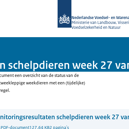
Naar de homepage van NVWA
Nederlandse Voedsel- en Warena
Ministerie van Landbouw, Visseri
Voedselzekerheid en Natuur
n schelpdieren week 27 va
cument een overzicht van de status van de
weekleppige weekdieren met een (tijdelijke)
regel.
itoringsresultaten schelpdieren week 27 va
4
PDF-document
127.64 KB
2 pagina's