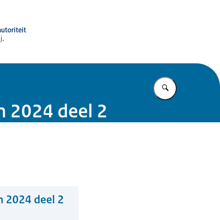
utoriteit
j,
Vul in wat u z
n 2024 deel 2
n 2024 deel 2