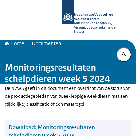
Naar de homepage van NVWA
Nederlandse Voedsel- en
Warenautoriteit
Ministerie van Landbouw,
Visserij, Voedselzekerheid en
Natuur
Home
Documenten
Vu
Monitoringsresultaten
schelpdieren week 5 2024
De NVWA geeft in dit document een overzicht van de status van
de productiegebieden van tweekleppige weekdieren met een
(tijdelijke) classificatie of een maatregel.
Download:
Monitoringsresultaten
schelpdieren week 5 2024