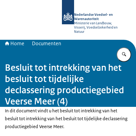
Naar de homepage van NVWA
Nederlandse Voedsel- en
Warenautoriteit
Ministerie van Landbouw,
Visserij, Voedselzekerheid en
Natuur
Home
Documenten
Vu
Besluit tot intrekking van het
besluit tot tijdelijke
declassering productiegebied
Veerse Meer (4)
In dit document vindt u het besluit tot intrekking van het
besluit tot intrekking van het besluit tot tijdelijke declassering
productiegebied Veerse Meer.